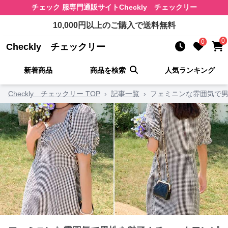
チェック 服
専門通販サイト
Checkly チェックリー
10,000
円以上のご購入で送料無料
0
0
Checkly チェックリー
新着商品
商品を検索
人気ランキング
Checkly チェックリー TOP
›
記事一覧
›
フェミニンな雰囲気で男