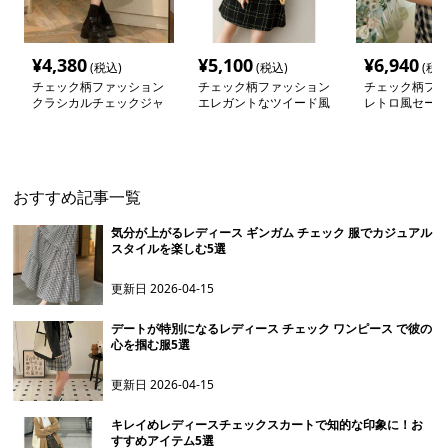
¥
4,380
¥
5,100
¥
6,940
(税込)
(税込)
(税込
チェック柄ファッション
チェック柄ファッション
チェック柄ファ
クラシカルチェックジャ
エレガントなツイード風
レトロ風セーラ
ンパースカート
格子柄ワンピース
のチェックワン
おすすめ記事一覧
気分が上がるレディース ギンガム チェック 服でカジュアル
スタイルを楽しむ5選
更新日
2026-04-15
デートが特別になるレディース チェック ワンピース で彼の
心を掴む服5選
更新日
2026-04-15
キレイめレディースチェックスカートで知的な印象に！お
すすめアイテム5選