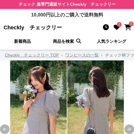
チェック 服
専門通販サイト
Checkly チェックリー
10,000
円以上のご購入で送料無料
0
0
Checkly チェックリー
新着商品
商品を検索
人気ランキング
Checkly チェックリー TOP
›
ワンピースの一覧
›
チェック柄ファ
Previous slide
Ne