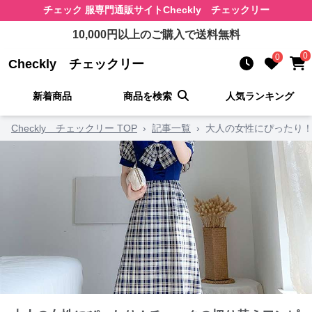
チェック 服
専門通販サイト
Checkly チェックリー
10,000
円以上のご購入で送料無料
0
0
Checkly チェックリー
新着商品
商品を検索
人気ランキング
Checkly チェックリー TOP
›
記事一覧
›
大人の女性にぴったり！