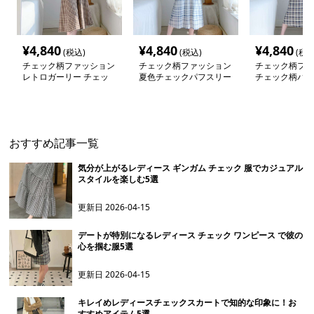
¥
4,840
¥
4,840
¥
4,840
(税込)
(税込)
(税込
チェック柄ファッション
チェック柄ファッション
チェック柄ファ
レトロガーリー チェッ
夏色チェックパフスリー
チェック柄パフ
クワンピース
ブデニム切替ワンピース
リボンワンピー
おすすめ記事一覧
気分が上がるレディース ギンガム チェック 服でカジュアル
スタイルを楽しむ5選
更新日
2026-04-15
デートが特別になるレディース チェック ワンピース で彼の
心を掴む服5選
更新日
2026-04-15
キレイめレディースチェックスカートで知的な印象に！お
すすめアイテム5選