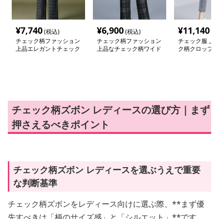
¥
7,740
¥
6,900
¥
11,140
(税込)
(税込)
(税
チェック柄ファッション
チェック柄ファッション
チェック服 上
上品エレガントチェック
上品なチェック柄ワイド
ク柄クロップド
柄ストレートパンツ
パンツ
チェック柄ズボン レディースの選び方｜まず
押さえるべきポイント
チェック柄ズボン レディースを選ぶうえで重要
な判断基準
チェック柄ズボンをレディース向けに選ぶ際、**まず優
先すべきは「柄のサイズ感」と「シルエット」**です。