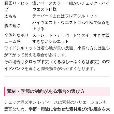
腰回り・ヒッ
濃いベースカラー・細かいチェック・ハイ
プ
ウエスト仕様
太もも
テーパードまたはフレアシルエット
ハイウエスト・ウエストゴム仕様で位置を
脚の短さ
上げる
全体的なボリ
ストレート〜テーパードでタイトすぎず緩
ューム感
すぎないシルエット
ワイドシルエットは着心地が良い反面、小柄な方には重心
が下がって見える場合があります。
その場合は
クロップド丈（くるぶし〜ふくらはぎ丈）のワ
イドパンツ
を選ぶと脚長効果が出やすくなります。
素材・季節の制約がある場合の選び方
チェック柄ズボン レディースは素材のバリエーションも
豊富なため、
季節・用途に合わせた素材選びが快適さを大