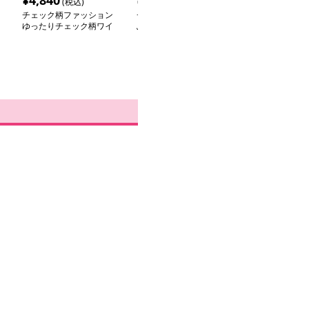
¥
4,840
¥
6,520
¥
5,100
(税込)
(税込)
(税込
チェック柄ファッション
チェック柄ファッション
在庫切れ
ゆったりチェック柄ワイ
ふんわりアーガイルセー
チェック柄ファ
ドパンツ
ター
クラシカルチェ
ングスカート