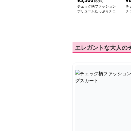
¥
3,300
¥
(税込)
チェック柄ファッション
チ
ボリュームたっぷりチェ
チ
ックスカート
ス
エレガントな大人の