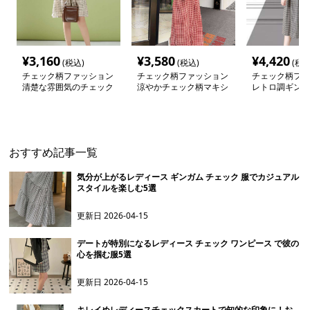
¥
3,160
¥
3,580
¥
4,420
(税込)
(税込)
(税込
チェック柄ファッション
チェック柄ファッション
チェック柄ファ
清楚な雰囲気のチェック
涼やかチェック柄マキシ
レトロ調ギンガ
柄ワンピース
ワンピース
クワンピース
おすすめ記事一覧
気分が上がるレディース ギンガム チェック 服でカジュアル
スタイルを楽しむ5選
更新日
2026-04-15
デートが特別になるレディース チェック ワンピース で彼の
心を掴む服5選
更新日
2026-04-15
キレイめレディースチェックスカートで知的な印象に！お