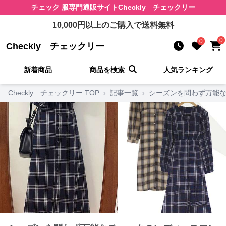
チェック 服
専門通販サイト
Checkly チェックリー
10,000
円以上のご購入で送料無料
0
0
Checkly チェックリー
新着商品
商品を検索
人気ランキング
Checkly チェックリー TOP
›
記事一覧
›
シーズンを問わず万能な