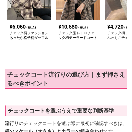
¥
6,060
¥
10,680
¥
4,720
(税込)
(税込)
(税込
チェック柄ファッション
チェック服 レトロチェ
チェック柄ファ
あったか格子柄ダッフル
ック柄テーラードコート
ふわもこチェッ
コート風カーディガン
チェックコート流行りの選び方｜まず押さえ
るべきポイント
チェックコートを選ぶうえで重要な判断基準
流行りのチェックコートを選ぶ際に最初に確認すべきは、
柄のスケール（大きさ）とカラーの組み合わせ
です。