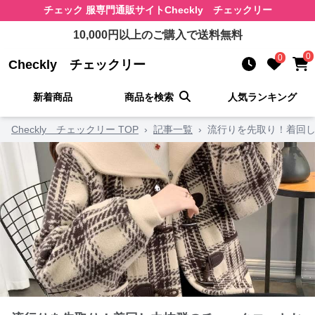
チェック 服
専門通販サイト
Checkly チェックリー
10,000
円以上のご購入で送料無料
0
0
Checkly チェックリー
新着商品
商品を検索
人気ランキング
Checkly チェックリー TOP
›
記事一覧
›
流行りを先取り！着回し