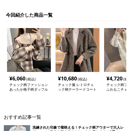
今回紹介した商品一覧
¥
6,060
¥
10,680
¥
4,720
(税込)
(税込)
(税込
チェック柄ファッション
チェック服 レトロチェ
チェック柄ファ
あったか格子柄ダッフル
ック柄テーラードコート
ふわもこチェッ
コート風カーディガン
おすすめ記事一覧
洗練された印象で着映える！チェック柄アウターで大人レ