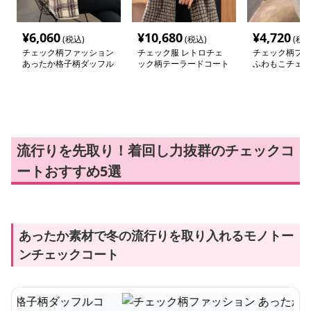
¥
6,060
¥
10,680
¥
4,720
(税込)
(税込)
(税込
チェック柄ファッション
チェック服 レトロチェ
チェック柄ファ
あったか格子柄ダッフル
ック柄テーラードコート
ふわもこチェッ
コート風カーディガン
流行りを先取り！着回し力抜群のチェックコ
ートおすすめ5選
あったか素材で冬の流行りを取り入れるモノトー
ンチェックコート