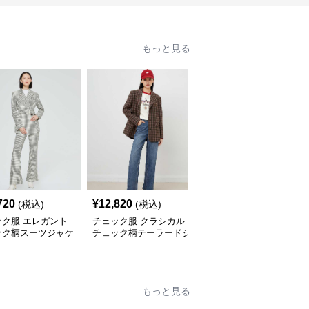
もっと見る
720
¥
12,820
¥
12,400
(税込)
(税込)
(税込)
ック服 エレガント
チェック服 クラシカル
チェック服 格子柄ゆっ
ック柄スーツジャケ
チェック柄テーラードジ
たりテーラードアウター
ャケット
もっと見る