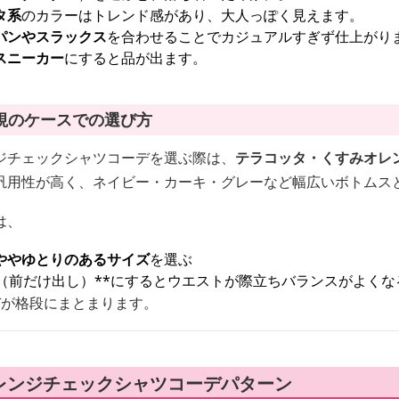
タ系
のカラーはトレンド感があり、大人っぽく見えます。
パンやスラックス
を合わせることでカジュアルすぎず仕上がり
スニーカー
にすると品が出ます。
視のケースでの選び方
ジチェックシャツコーデを選ぶ際は、
テラコッタ・くすみオレ
汎用性が高く、ネイビー・カーキ・グレーなど幅広いボトムス
は、
ややゆとりのあるサイズ
を選ぶ
（前だけ出し）**にするとウエストが際立ちバランスがよくな
デが格段にまとまります。
レンジチェックシャツコーデパターン