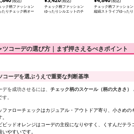
2,840
¥
3,420
¥
4,840
(税込)
(税込)
(税込)
ェック柄ファッション
チェック柄ファッション
チェック柄ファッション
ったりチェック柄オー
ゆったりシルエットのチ
縦縞ストライプゆったり
ーサイズシャツ
ェックシャツ
シャツ
ャツコーデの選び方｜まず押さえるべきポイント
ツコーデを選ぶうえで重要な判断基準
ーデを成功させるには、
チェック柄のスケール（柄の大きさ）
です。
ッファローチェックはカジュアル・アウトドア寄り、小さめの
す。
ビビッドオレンジはコーデの主役になりやすく、くすんだテラ
扱いやすいです。