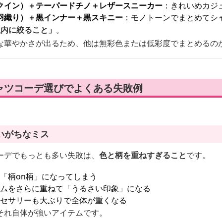
クイン）＋テーパードチノ＋レザースニーカー
：きれいめカジ
羽織り）＋黒インナー＋黒スキニー
：モノトーンでまとめてシ
以内に絞ること」
。
な華やかさが出るため、他は無彩色または低彩度でまとめるの
ャツコーデ選びでよくある失敗例
いがちなミス
ーデでもっとも多い失敗は、
色と柄を重ねすぎること
です。
「柄on柄」になってしまう
テムをさらに重ねて「うるさい印象」になる
クセサリーも大ぶりで全体が重くなる
それ自体が強いアイテムです。