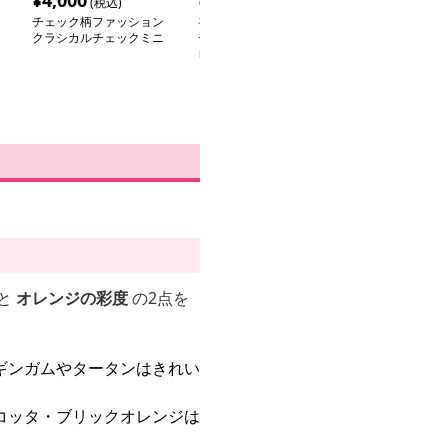
¥
4,000
¥
10,480
¥
4,840
(税込)
(税込)
(税込
チェック柄ファッション
在庫切れ
在庫切れ
クラシカルチェックミニ
チェック柄ファッション
チェック柄ファ
スカート
レトロガーリーチェック
レトロ調チェッ
ワンピース
ーツワンピース
と
オレンジの彩度
の2点を
ギンガムやタータンはきれい
コッタ・ブリックオレンジは