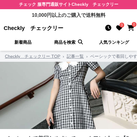
チェック 服
専門通販サイト
Checkly チェックリー
10,000
円以上のご購入で送料無料
0
0
Checkly チェックリー
新着商品
商品を検索
人気ランキング
Checkly チェックリー TOP
›
記事一覧
›
ベーシックで着回しやす