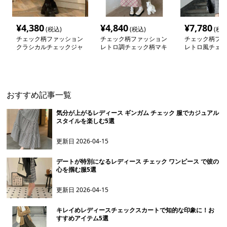
¥
4,380
¥
4,840
¥
7,780
(税込)
(税込)
(税込
チェック柄ファッション
チェック柄ファッション
チェック柄ファ
クラシカルチェックジャ
レトロ調チェック柄マキ
レトロ風チェッ
ンパースカート
シワンピース
ース
おすすめ記事一覧
気分が上がるレディース ギンガム チェック 服でカジュアル
スタイルを楽しむ5選
更新日
2026-04-15
デートが特別になるレディース チェック ワンピース で彼の
心を掴む服5選
更新日
2026-04-15
キレイめレディースチェックスカートで知的な印象に！お
すすめアイテム5選