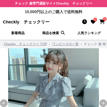
チェック 服
専門通販サイト
Checkly チェックリー
10,000
円以上のご購入で送料無料
0
0
Checkly チェックリー
新着商品
商品を検索
人気ランキング
Checkly チェックリー TOP
›
ワンピースの一覧
›
チェック 服 格
Previous slide
Ne