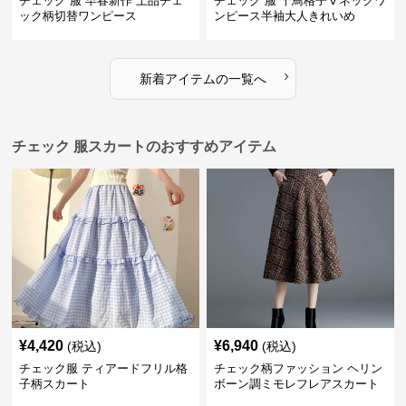
チェック 服 早春新作 上品チェ
チェック 服 千鳥格子Ⅴネックワ
ック柄切替ワンピース
ンピース半袖大人きれいめ
›
新着アイテムの一覧へ
チェック 服スカートのおすすめアイテム
¥
4,420
¥
6,940
(税込)
(税込)
チェック服 ティアードフリル格
チェック柄ファッション ヘリン
子柄スカート
ボーン調ミモレフレアスカート