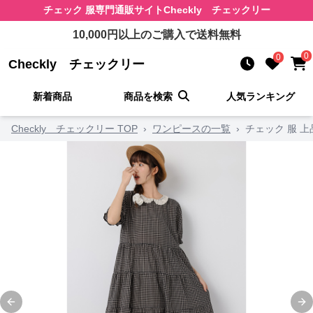
チェック 服
専門通販サイト
Checkly チェックリー
10,000
円以上のご購入で送料無料
0
0
Checkly チェックリー
新着商品
商品を検索
人気ランキング
Checkly チェックリー TOP
›
ワンピースの一覧
›
チェック 服 
Previous slide
Ne