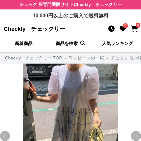
チェック 服
専門通販サイト
Checkly チェックリー
10,000
円以上のご購入で送料無料
0
0
Checkly チェックリー
新着商品
商品を検索
人気ランキング
Checkly チェックリー TOP
›
ワンピースの一覧
›
チェック 服 
Previous slide
Ne