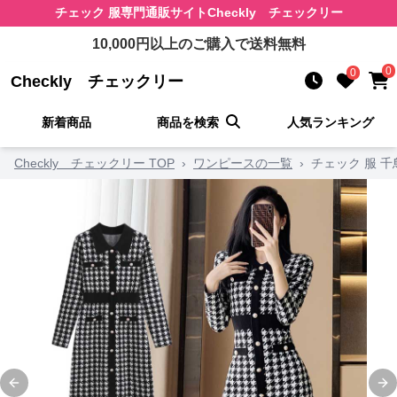
チェック 服
専門通販サイト
Checkly チェックリー
10,000
円以上のご購入で送料無料
0
0
Checkly チェックリー
新着商品
商品を検索
人気ランキング
Checkly チェックリー TOP
›
ワンピースの一覧
›
チェック 服 千
Previous slide
Ne