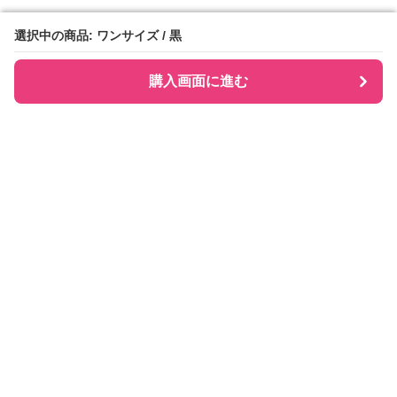
選択中の商品: ワンサイズ / 黒
選択中の商品: ワンサイズ / 黒
購入画面に進む
購入画面に進む
Checkly チェックリー
について
会社概要