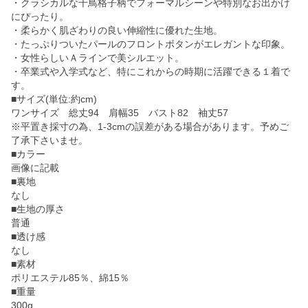
・クラシカルな千鳥格子柄でフォーマルシーンや特別なお出かけ
にぴったり。
・柔らかく肌ざわりの良い伸縮性に優れた生地。
・たっぷりついたパールのフロントボタンがエレガントな印象。
・女性らしいＡラインで美シルエット。
・卒業式や入学式など、特にこれからの時期に活躍できる１着で
す。
■サイズ(単位:約cm)
ワンサイズ 総丈94 肩幅35 バスト82 袖丈57
※平置き採寸の為、1-3cmの誤差がある場合があります。予めご
了承下さいませ。
■カラー
画像に記載
■裏地
なし
■生地の厚さ
普通
■透け感
なし
■素材
ポリエステル85％、綿15％
■重量
300g