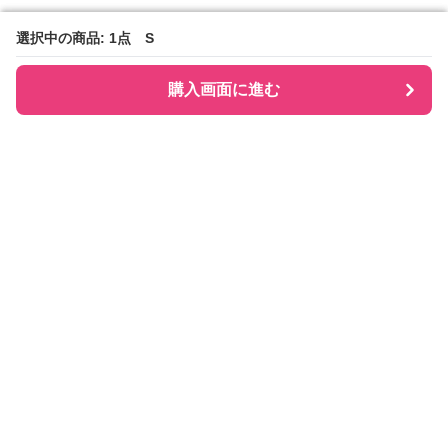
選択中の商品: 1点 S
選択中の商品: 1点 S
購入画面に進む
購入画面に進む
Checkly チェックリー
について
会社概要