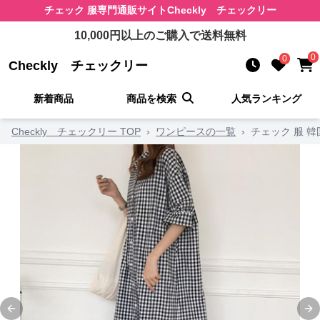
チェック 服
専門通販サイト
Checkly チェックリー
10,000
円以上のご購入で送料無料
0
0
Checkly チェックリー
新着商品
商品を検索
人気ランキング
Checkly チェックリー TOP
›
ワンピースの一覧
›
チェック 服 
Previous slide
Ne