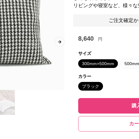
リビングや寝室など、様々な
ご注文確定か
8,640
円
Next slide
サイズ
300mm×500mm
500m
カラー
ブラック
購
カー