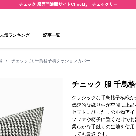
チェック 服
専門通販サイト
Checkly チェックリー
人気ランキング
記事一覧
覧
›
チェック 服 千鳥格子柄クッションカバー
チェック 服 千鳥
クラシックな千鳥格子模様が
伝統的な織り柄が空間に上品
セプトにぴったりの小物アイ
ソファや椅子に置くだけでお
柔らかな手触りの生地を使用
しても最適です。