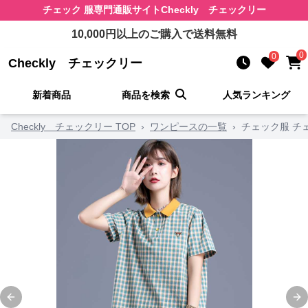
チェック 服
専門通販サイト
Checkly チェックリー
10,000
円以上のご購入で送料無料
0
0
Checkly チェックリー
新着商品
商品を検索
人気ランキング
Checkly チェックリー TOP
›
ワンピースの一覧
›
チェック服 チ
Previous slide
Ne