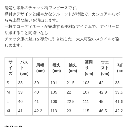
清楚な印象のチェック柄ワンピースです。
襟付きデザインと緩やかなシルエットが特徴で、カジュアルなが
らも上品な装いを演出します。
一枚でコーディネートが完成する便利なアイテムで、デイリーに
活躍すること間違いなし。
チェック服の魅力を存分に引き出した、大人可愛いスタイルが楽
しめます。
サ
バス
裾周
ウエ
肩幅
着丈
袖丈
袖口
イ
ト
り
スト
(cm)
(cm)
(cm)
(cm)
ズ
(cm)
(cm)
(cm)
S
38
39
101
21.5
103
42
38
M
39
40
105
22
107
42.9
39.5
L
40
41
109
22.5
111
45
41.6
XL
41
42.2
113
23
115
46.5
42.2