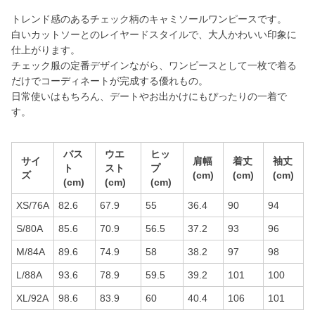
トレンド感のあるチェック柄のキャミソールワンピースです。
白いカットソーとのレイヤードスタイルで、大人かわいい印象に
仕上がります。
チェック服の定番デザインながら、ワンピースとして一枚で着る
だけでコーディネートが完成する優れもの。
日常使いはもちろん、デートやお出かけにもぴったりの一着で
す。
バス
ウエ
ヒッ
サイ
肩幅
着丈
袖丈
ト
スト
プ
ズ
(cm)
(cm)
(cm)
(cm)
(cm)
(cm)
XS/76A
82.6
67.9
55
36.4
90
94
S/80A
85.6
70.9
56.5
37.2
93
96
M/84A
89.6
74.9
58
38.2
97
98
L/88A
93.6
78.9
59.5
39.2
101
100
XL/92A
98.6
83.9
60
40.4
106
101