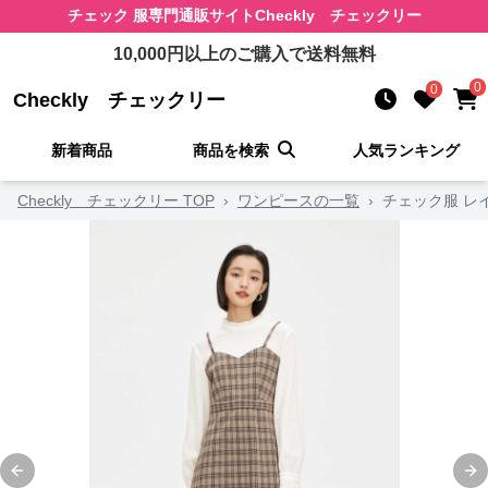
チェック 服
専門通販サイト
Checkly チェックリー
10,000
円以上のご購入で送料無料
0
0
Checkly チェックリー
新着商品
商品を検索
人気ランキング
Checkly チェックリー TOP
›
ワンピースの一覧
›
チェック服 レ
Previous slide
Ne