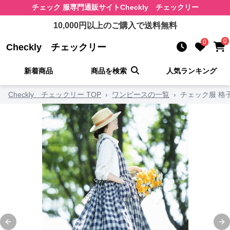
チェック 服
専門通販サイト
Checkly チェックリー
10,000
円以上のご購入で送料無料
0
0
Checkly チェックリー
新着商品
商品を検索
人気ランキング
Checkly チェックリー TOP
›
ワンピースの一覧
›
チェック服 格
Previous slide
Ne