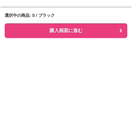
選択中の商品: S / ブラック
選択中の商品: S / ブラック
購入画面に進む
購入画面に進む
Checkly チェックリー
について
会社概要