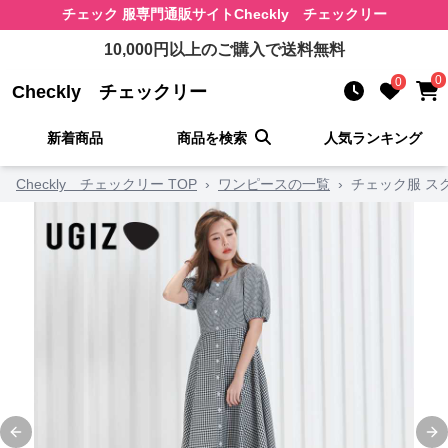
チェック 服
専門通販サイト
Checkly チェックリー
10,000
円以上のご購入で送料無料
0
0
Checkly チェックリー
新着商品
商品を検索
人気ランキング
Checkly チェックリー TOP
›
ワンピースの一覧
›
チェック服 ス
Previous slide
Ne