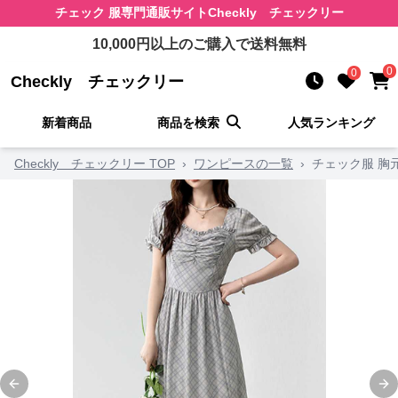
チェック 服
専門通販サイト
Checkly チェックリー
10,000
円以上のご購入で送料無料
0
0
Checkly チェックリー
新着商品
商品を検索
人気ランキング
Checkly チェックリー TOP
›
ワンピースの一覧
›
チェック服 胸
Previous slide
Ne