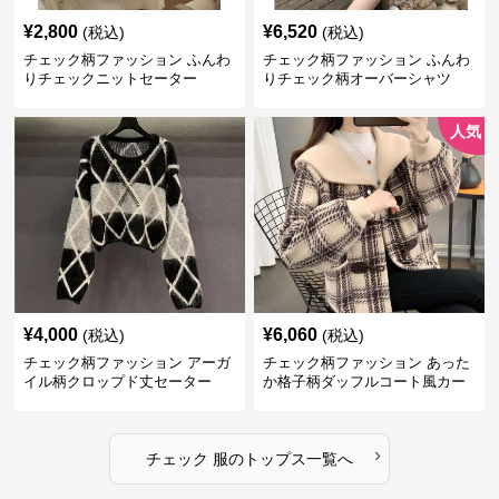
¥
2,800
¥
6,520
(税込)
(税込)
チェック柄ファッション ふんわ
チェック柄ファッション ふんわ
りチェックニットセーター
りチェック柄オーバーシャツ
人気
¥
4,000
¥
6,060
(税込)
(税込)
チェック柄ファッション アーガ
チェック柄ファッション あった
イル柄クロップド丈セーター
か格子柄ダッフルコート風カー
ディガン
›
チェック 服
の
トップス
一覧へ