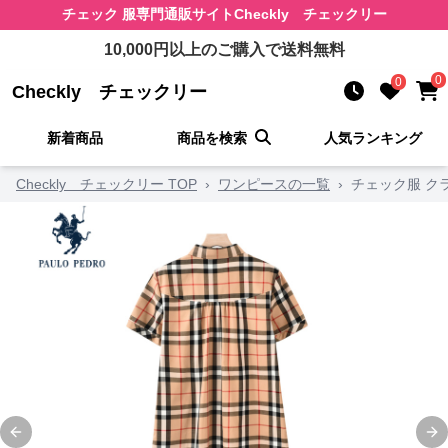
チェック 服
専門通販サイト
Checkly チェックリー
10,000
円以上のご購入で送料無料
0
0
Checkly チェックリー
新着商品
商品を検索
人気ランキング
Checkly チェックリー TOP
›
ワンピースの一覧
›
チェック服 ク
Previous slide
Ne