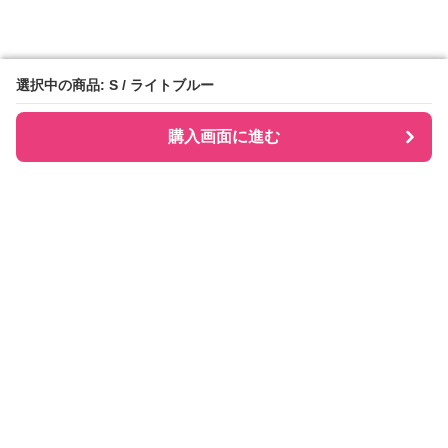
選択中の商品: S / ライトブルー
選択中の商品: S / ライトブルー
購入画面に進む
購入画面に進む
Checkly チェックリー
について