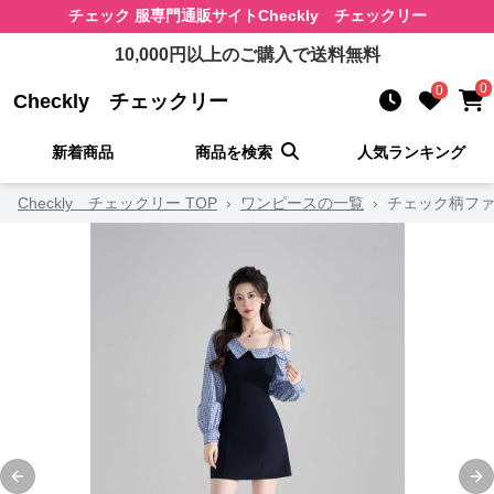
チェック 服
専門通販サイト
Checkly チェックリー
10,000
円以上のご購入で送料無料
0
0
Checkly チェックリー
新着商品
商品を検索
人気ランキング
Checkly チェックリー TOP
›
ワンピースの一覧
›
チェック柄ファ
Previous slide
Ne