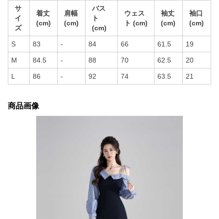
サ
バス
着丈
肩幅
ウェス
袖丈
袖口
イ
ト
(cm)
(cm)
ト (cm)
(cm)
(cm)
ズ
(cm)
S
83
-
84
66
61.5
19
M
84.5
-
88
70
62.5
20
L
86
-
92
74
63.5
21
商品画像