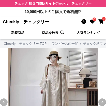
チェック 服
専門通販サイト
Checkly チェックリー
10,000
円以上のご購入で送料無料
0
0
Checkly チェックリー
新着商品
商品を検索
人気ランキング
Checkly チェックリー TOP
›
ワンピースの一覧
›
チェック柄ファ
Previous slide
Ne