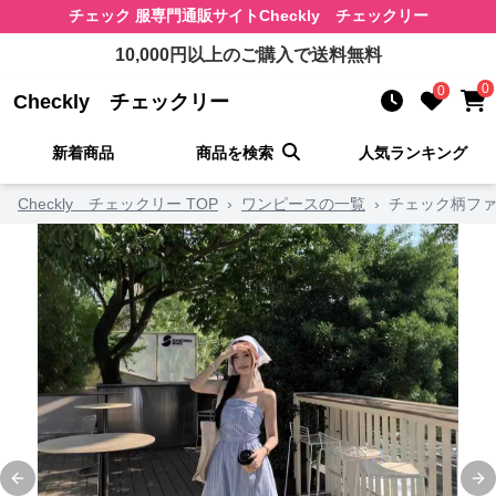
チェック 服
専門通販サイト
Checkly チェックリー
10,000
円以上のご購入で送料無料
0
0
Checkly チェックリー
新着商品
商品を検索
人気ランキング
Checkly チェックリー TOP
›
ワンピースの一覧
›
チェック柄ファ
Previous slide
Ne