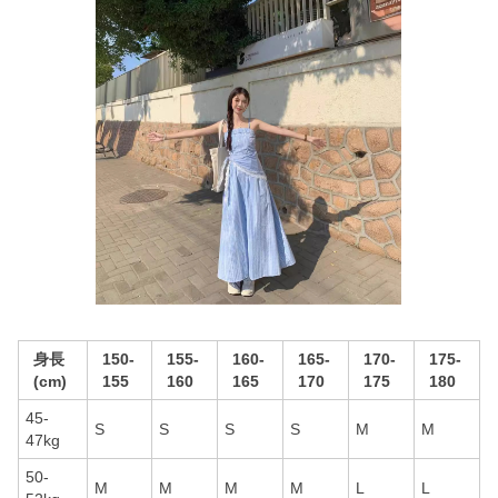
身長
150-
155-
160-
165-
170-
175-
(cm)
155
160
165
170
175
180
45-
S
S
S
S
M
M
47kg
50-
M
M
M
M
L
L