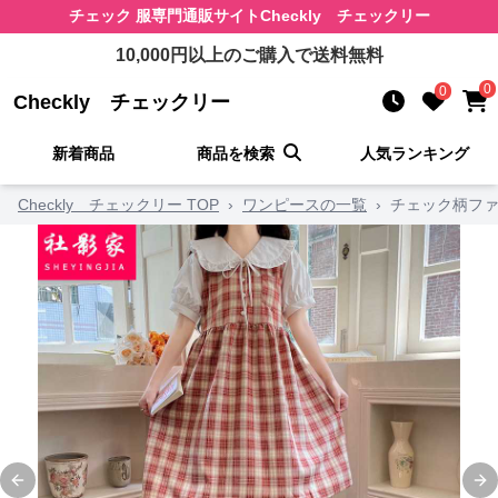
チェック 服
専門通販サイト
Checkly チェックリー
10,000
円以上のご購入で送料無料
0
0
Checkly チェックリー
新着商品
商品を検索
人気ランキング
Checkly チェックリー TOP
›
ワンピースの一覧
›
チェック柄ファ
Previous slide
Ne