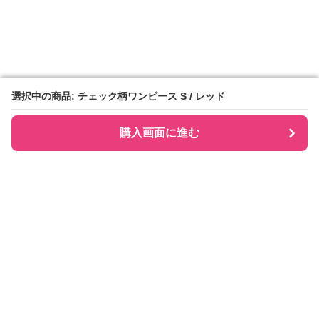
選択中の商品: チェック柄ワンピース S / レッド
選択中の商品: チェック柄ワンピース S / レッド
購入画面に進む
購入画面に進む
Checkly チェックリー
について