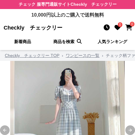
チェック 服
専門通販サイト
Checkly チェックリー
10,000
円以上のご購入で送料無料
0
0
Checkly チェックリー
新着商品
商品を検索
人気ランキング
Checkly チェックリー TOP
›
ワンピースの一覧
›
チェック柄ファ
Previous slide
Ne