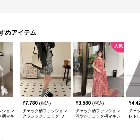
すめアイテム
人気
¥
7,780
¥
3,580
¥
4,4
(税込)
(税込)
ッション
チェック柄ファッション
チェック柄ファッション
チェ
ク柄マキ
クラシックチェック ワ
涼やかチェック柄マキシ
レト
ンピース
ワンピース
クワ