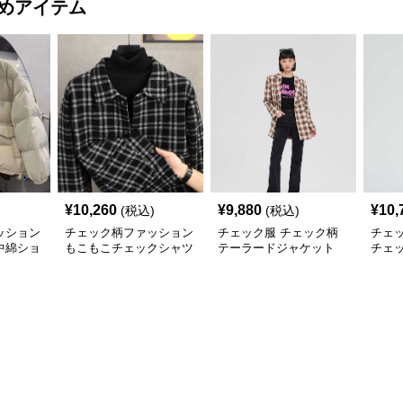
めアイテム
¥
10,260
¥
9,880
¥
10,
(税込)
(税込)
ッション
チェック柄ファッション
チェック服 チェック柄
チェ
中綿ショ
もこもこチェックシャツ
テーラードジャケット
チェ
ジャケット
ット