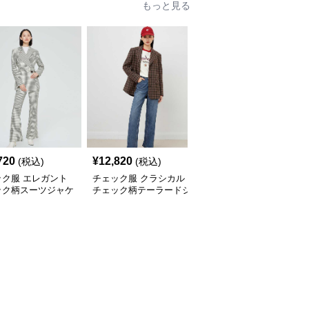
もっと見る
720
¥
12,820
¥
12,400
(税込)
(税込)
(税込)
ック服 エレガント
チェック服 クラシカル
チェック服 格子柄ゆっ
ック柄スーツジャケ
チェック柄テーラードジ
たりテーラードアウター
ャケット