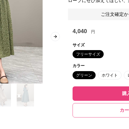
ローブにぜひ加えてほしい、
ご注文確定か
4,040
円
Next slide
サイズ
フリーサイズ
カラー
グリーン
ホワイト
購
カー