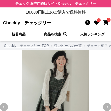
チェック 服
専門通販サイト
Checkly チェックリー
10,000
円以上のご購入で送料無料
0
0
Checkly チェックリー
新着商品
商品を検索
人気ランキング
Checkly チェックリー TOP
›
ワンピースの一覧
›
チェック柄ファ
Previous slide
Ne