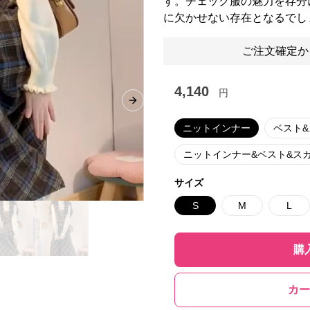
す。チェック服の魅力を存分
に欠かせない存在となるでし
ご注文確定か
4,140
円
Next slide
ニットインナー
ベスト
ニットインナー&ベスト&ス
サイズ
S
M
L
購
カー