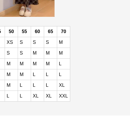
5
50
55
60
65
70
XS
S
S
S
M
S
S
M
M
M
M
M
M
M
L
M
M
L
L
L
M
L
L
L
XL
L
L
XL
XL
XXL