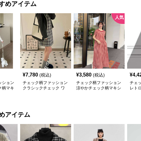
すめアイテム
人気
¥
7,780
¥
3,580
¥
4,4
(税込)
(税込)
ッション
チェック柄ファッション
チェック柄ファッション
チェ
ク柄マキ
クラシックチェック ワ
涼やかチェック柄マキシ
レト
ンピース
ワンピース
クワ
めアイテム