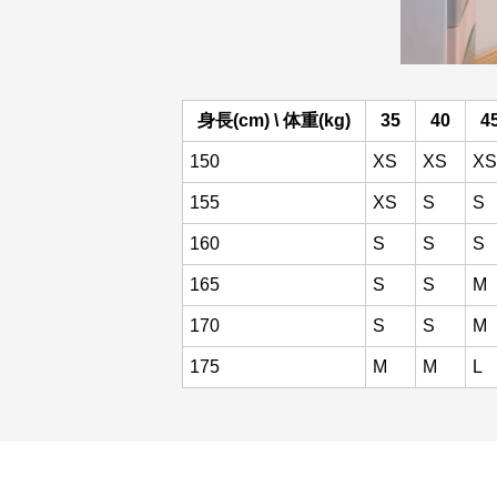
身長(cm) \ 体重(kg)
35
40
4
150
XS
XS
XS
155
XS
S
S
160
S
S
S
165
S
S
M
170
S
S
M
175
M
M
L