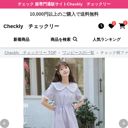
チェック 服
専門通販サイト
Checkly チェックリー
10,000
円以上のご購入で送料無料
0
0
Checkly チェックリー
新着商品
商品を検索
人気ランキング
Checkly チェックリー TOP
›
ワンピースの一覧
›
チェック柄ファ
Previous slide
Ne