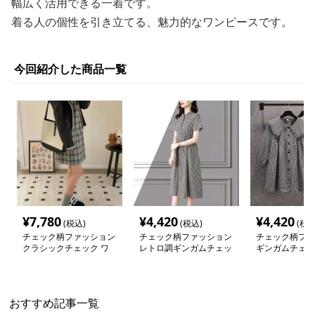
幅広く活用できる一着です。
着る人の個性を引き立てる、魅力的なワンピースです。
今回紹介した商品一覧
¥
7,780
¥
4,420
¥
4,420
(税込)
(税込)
(税込
チェック柄ファッション
チェック柄ファッション
チェック柄ファ
クラシックチェック ワ
レトロ調ギンガムチェッ
ギンガムチェッ
ンピース
クワンピース
わり襟ワンピー
おすすめ記事一覧