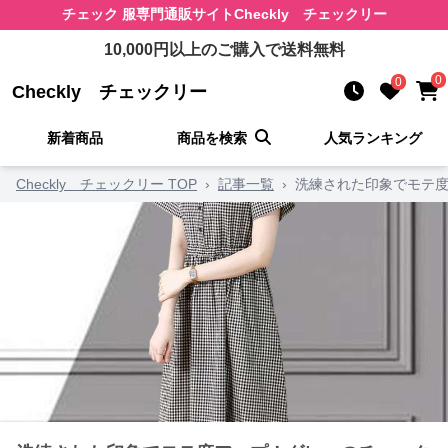
チェック 服
専門通販サイト
Checkly チェックリー
10,000
円以上のご購入で送料無料
0
0
Checkly チェックリー
新着商品
商品を検索
人気ランキング
Checkly チェックリー TOP
›
記事一覧
›
洗練された印象でモテ度