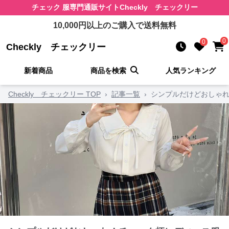
チェック 服
専門通販サイト
Checkly チェックリー
10,000
円以上のご購入で送料無料
0
0
Checkly チェックリー
新着商品
商品を検索
人気ランキング
Checkly チェックリー TOP
›
記事一覧
›
シンプルだけどおしゃれ