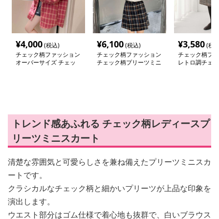
¥
4,000
¥
6,100
¥
3,580
(税込)
(税込)
(税込
チェック柄ファッション
チェック柄ファッション
チェック柄ファ
オーバーサイズ チェッ
チェック柄プリーツミニ
レトロ調チェッ
ク カーディガン
スカート
プロングスカー
トレンド感あふれる チェック柄レディースプ
リーツミニスカート
清楚な雰囲気と可愛らしさを兼ね備えたプリーツミニスカ
ートです。
クラシカルなチェック柄と細かいプリーツが上品な印象を
演出します。
ウエスト部分はゴム仕様で着心地も抜群で、白いブラウス