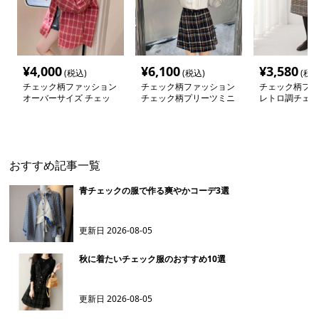
¥
4,000
¥
6,100
¥
3,580
(税込)
(税込)
(税込
チェック柄ファッション
チェック柄ファッション
チェック柄ファ
オーバーサイズ チェッ
チェック柄プリーツミニ
レトロ調チェッ
ク カーディガン
スカート
プロングスカー
おすすめ記事一覧
青チェックの服で作る爽やかコーデ3選
更新日
2026-08-05
秋に着たいチェック服のおすすめ10選
更新日
2026-08-05