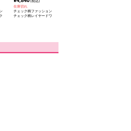
¥
4,840
(税込)
在庫切れ
ン
チェック柄ファッション
ク
チェック柄レイヤードワ
ンピース