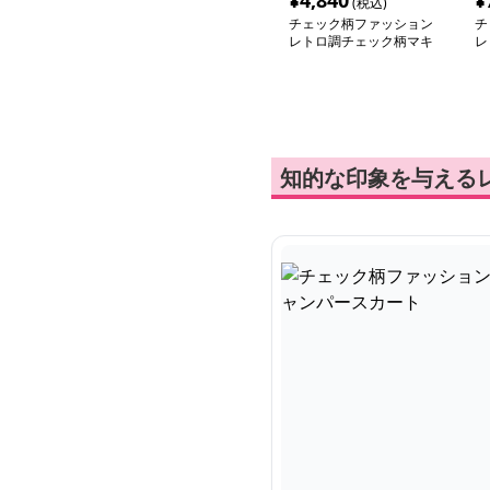
¥
4,840
¥
(税込)
チェック柄ファッション
チ
レトロ調チェック柄マキ
レ
シワンピース
ー
知的な印象を与える