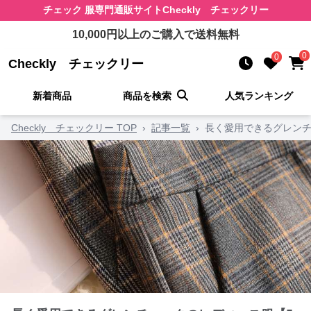
チェック 服
専門通販サイト
Checkly チェックリー
10,000
円以上のご購入で送料無料
0
0
Checkly チェックリー
新着商品
商品を検索
人気ランキング
Checkly チェックリー TOP
›
記事一覧
›
長く愛用できるグレンチ