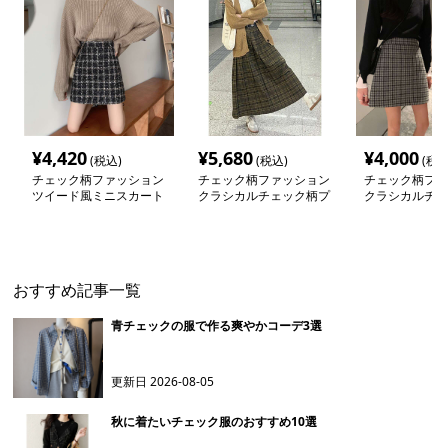
¥
4,420
¥
5,680
¥
4,000
(税込)
(税込)
(税込
チェック柄ファッション
チェック柄ファッション
チェック柄ファ
ツイード風ミニスカート
クラシカルチェック柄プ
クラシカルチェ
リーツスカート
スカート
おすすめ記事一覧
青チェックの服で作る爽やかコーデ3選
更新日
2026-08-05
秋に着たいチェック服のおすすめ10選