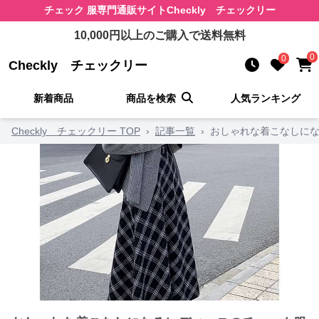
チェック 服
専門通販サイト
Checkly チェックリー
10,000
円以上のご購入で送料無料
0
0
Checkly チェックリー
新着商品
商品を検索
人気ランキング
Checkly チェックリー TOP
›
記事一覧
›
おしゃれな着こなしにな