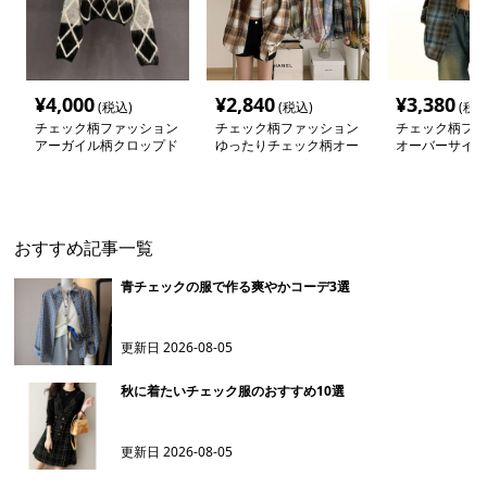
¥
4,000
¥
2,840
¥
3,380
(税込)
(税込)
(税込
チェック柄ファッション
チェック柄ファッション
チェック柄ファ
アーガイル柄クロップド
ゆったりチェック柄オー
オーバーサイズ
丈セーター
バーサイズシャツ
シャツジャケッ
おすすめ記事一覧
青チェックの服で作る爽やかコーデ3選
更新日
2026-08-05
秋に着たいチェック服のおすすめ10選
更新日
2026-08-05