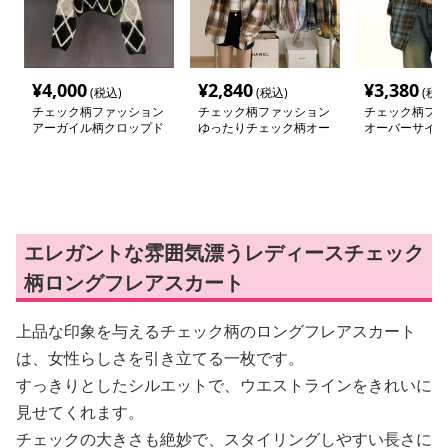
¥
4,000
¥
2,840
¥
3,380
(税込)
(税込)
(税込
チェック柄ファッション
チェック柄ファッション
チェック柄ファ
アーガイル柄クロップド
ゆったりチェック柄オー
オーバーサイズ
丈セーター
バーサイズシャツ
シャツジャケッ
エレガントな雰囲気漂うレディースチェック
柄ロングフレアスカート
上品な印象を与えるチェック柄のロングフレアスカート
は、女性らしさを引き立てる一枚です。
すっきりとしたシルエットで、ウエストラインをきれいに
見せてくれます。
チェックの大きさも絶妙で、スタイリングしやすい長さに