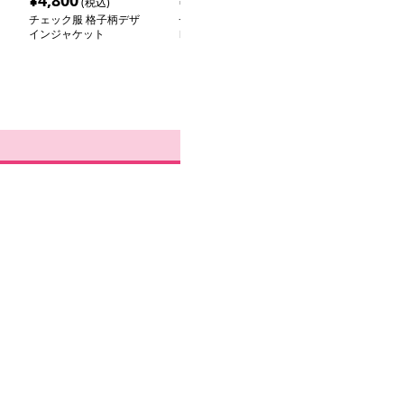
¥
4,800
¥
6,940
¥
4,840
(税込)
(税込)
(税込
チェック服 格子柄デザ
チェック柄ファッション
チェック柄ファ
インジャケット
レトロ風セーラーカラー
チェック柄のフ
のチェックワンピース
きポンチョ風カ
ン