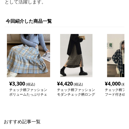
として活躍します。
今回紹介した商品一覧
¥
3,300
¥
4,420
¥
4,000
(税込)
(税込)
(税込
チェック柄ファッション
チェック柄ファッション
チェック柄ファ
ボリュームたっぷりチェ
モダンチェック柄ロング
フード付きゆっ
ックスカート
スカート
ックシャツ
おすすめ記事一覧