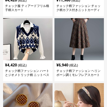
¥
4,420
¥
11,980
(税込)
(税込)
チェック服 ティアードフリル格
チェック柄ファッション チェッ
子柄スカート
ク柄カフス付きニットカーディ
ガン
¥
4,420
¥
6,940
(税込)
(税込)
チェック柄ファッション ハート
チェック柄ファッション ヘリン
とジオメトリック柄 ニットベス
ボーン調ミモレフレアスカート
ト