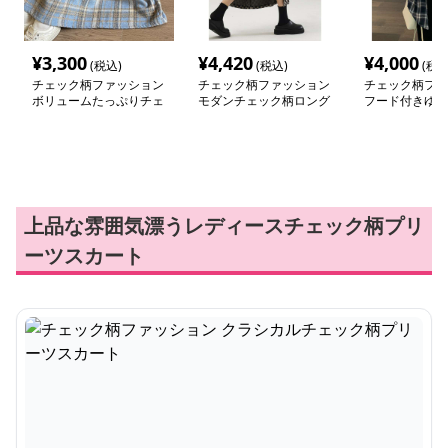
¥
3,300
¥
4,420
¥
4,000
(税込)
(税込)
(税込
チェック柄ファッション
チェック柄ファッション
チェック柄ファ
ボリュームたっぷりチェ
モダンチェック柄ロング
フード付きゆっ
ックスカート
スカート
ックシャツ
上品な雰囲気漂うレディースチェック柄プリ
ーツスカート