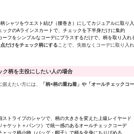
ク柄シャツをウエスト結び（腰巻き）にしてカジュアルに取り
ェックのAラインスカートで、チェックを下半身だけに集約
カーフをシンプルなコーデにプラスするだけで、柄を取り入れ
1点だけをチェック柄にする
ことで、失敗なくコーデに取り入
ック柄を主役にしたい人の場合
に据えたい方には、
「柄×柄の重ね着」や「オールチェックコ
細ストライプのシャツで、柄の大きさを変えた上級レイヤード
ジャケット＋パンツ）で統一感のあるオールチェックコーデ
チェック柄小物（バッグ・帽子）で柄を全身にちりばめる