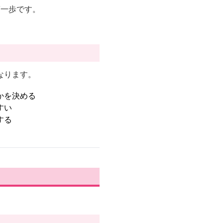
第一歩です。
なります。
かを決める
すい
する