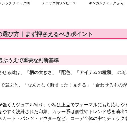
ラシック チェック柄
チェック柄ワンピース
ギンガムチェック ふん
ディスカート
わり襟ワンピース
の選び方｜まず押さえるべきポイント
選ぶうえで重要な判断基準
させる鍵は、
「柄の大きさ」「配色」「アイテムの種類」
の3
けで選ぶと、「なんとなく野暮ったく見える」「合わせるもの
が強くカジュアル寄り、小柄は上品でフォーマルにも対応しや
せやすく洗練された印象、カラー系は個性やトレンド感を演出
スカート・パンツ・アウターなど、コーデ全体の中でチェック