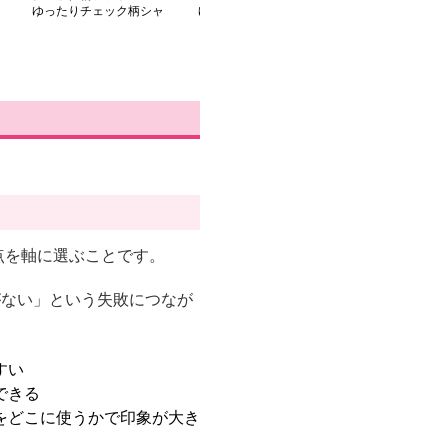
ゆったりチェック柄シャ
ゆったりチェックシャツ
ゆったりチェッ
ツ
ドパンツ
点を軸に選ぶことです。
がない」という失敗につなが
すい
できる
をどこに使うかで印象が大き