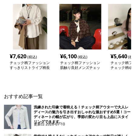
¥
7,620
¥
6,100
¥
5,640
(税込)
(税込)
(税込
チェック柄ファッション
チェック柄ファッション
チェック柄ファ
すっきりストライプ柄長
肌触り良好メンズチェッ
チェック柄ゆっ
袖シャツ
クシャツ
ツ
おすすめ記事一覧
洗練された印象で着映える！チェック柄アウターで大人レ
ディースの魅力を引き出すおしゃれな服おすすめ5選！コー
ディネートの幅が広がり、季節の変わり目も上品にスタイ
リングできます。
更新日
2026-07-10