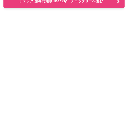
チェック 服専門通販Checkly チェックリーへ進む