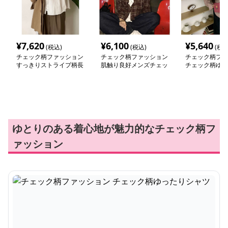
¥
7,620
¥
6,100
¥
5,640
(税込)
(税込)
(税込
チェック柄ファッション
チェック柄ファッション
チェック柄ファ
すっきりストライプ柄長
肌触り良好メンズチェッ
チェック柄ゆっ
袖シャツ
クシャツ
ツ
ゆとりのある着心地が魅力的なチェック柄フ
ァッション