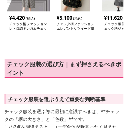
¥
4,420
¥
5,100
¥
11,620
(税込)
(税込)
(税
チェック柄ファッション
チェック柄ファッション
チェック服 重
レトロ調ギンガムチェッ
エレガントなツイード風
ェック柄ジャン
クワンピース
格子柄ワンピース
ート
チェック服装の選び方｜まず押さえるべきポ
イント
チェック服装を選ぶうえで重要な判断基準
チェック服装を選ぶ際に最初に意識すべきは、**チェッ
クの「柄の大きさ」と「色数」**です。
この2点を間違えると、コーデ全体が野暮ったく見えた