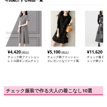
今回紹介する商品一覧
¥
4,420
¥
5,100
¥
11,620
(税込)
(税込)
(税
チェック柄ファッション
チェック柄ファッション
チェック服 重
レトロ調ギンガムチェッ
エレガントなツイード風
ェック柄ジャン
クワンピース
格子柄ワンピース
ート
チェック服装で作る大人の着こなし10選