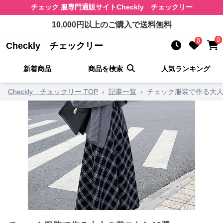
チェック 服
専門通販サイト
Checkly チェックリー
10,000
円以上のご購入で送料無料
0
0
Checkly チェックリー
新着商品
商品を検索
人気ランキング
Checkly チェックリー TOP
›
記事一覧
›
チェック服装で作る大人