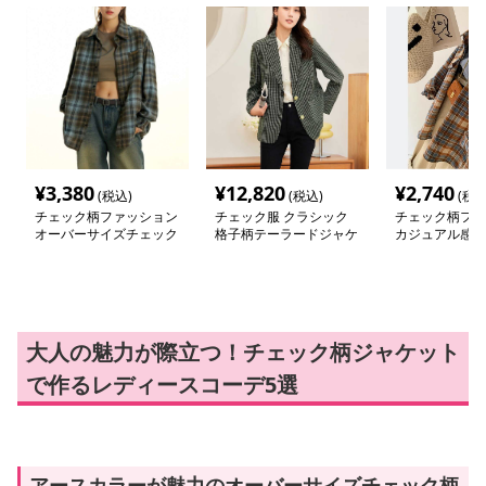
¥
3,380
¥
12,820
¥
2,740
(税込)
(税込)
(税込
チェック柄ファッション
チェック服 クラシック
チェック柄ファ
オーバーサイズチェック
格子柄テーラードジャケ
カジュアル感漂
シャツジャケット
ット
ク柄シャツジャ
大人の魅力が際立つ！チェック柄ジャケット
で作るレディースコーデ5選
アースカラーが魅力のオーバーサイズチェック柄