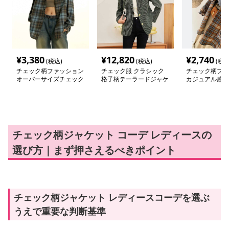
¥
3,380
¥
12,820
¥
2,740
(税込)
(税込)
(税込
チェック柄ファッション
チェック服 クラシック
チェック柄ファ
オーバーサイズチェック
格子柄テーラードジャケ
カジュアル感漂
シャツジャケット
ット
ク柄シャツジャ
チェック柄ジャケット コーデ レディースの
選び方｜まず押さえるべきポイント
チェック柄ジャケット レディースコーデを選ぶ
うえで重要な判断基準