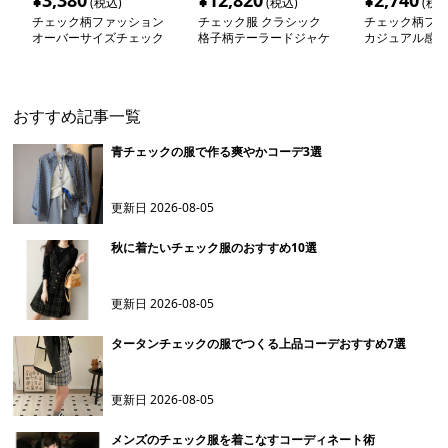
¥
3,380
¥
12,820
¥
2,740
(税込)
(税込)
(税込
チェック柄ファッション
チェック服 クラシック
チェック柄ファ
オーバーサイズチェック
格子柄テーラードジャケ
カジュアル感漂
シャツジャケット
ット
ク柄シャツジャ
おすすめ記事一覧
青チェックの服で作る爽やかコーデ3選
更新日
2026-08-05
秋に着たいチェック服のおすすめ10選
更新日
2026-08-05
タータンチェックの服でつくる上品コーデおすすめ7選
更新日
2026-08-05
メンズのチェック服を着こなすコーディネート術