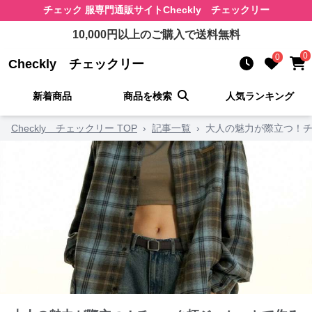
チェック 服
専門通販サイト
Checkly チェックリー
10,000
円以上のご購入で送料無料
0
0
Checkly チェックリー
新着商品
商品を検索
人気ランキング
Checkly チェックリー TOP
›
記事一覧
›
大人の魅力が際立つ！チ