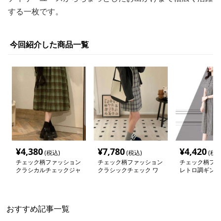
する一枚です。
今回紹介した商品一覧
¥
4,380
¥
7,780
¥
4,420
(税込)
(税込)
(税込
チェック柄ファッション
チェック柄ファッション
チェック柄ファ
クラシカルチェックジャ
クラシックチェック ワ
レトロ調ギンガ
ンパースカート
ンピース
クワンピース
おすすめ記事一覧