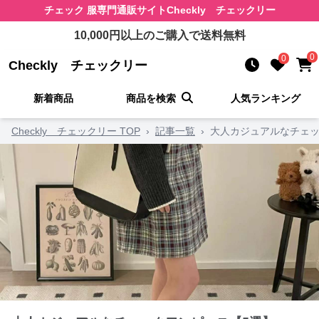
チェック 服
専門通販サイト
Checkly チェックリー
10,000
円以上のご購入で送料無料
0
0
Checkly チェックリー
新着商品
商品を検索
人気ランキング
Checkly チェックリー TOP
›
記事一覧
›
大人カジュアルなチェッ