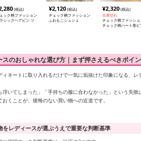
2,280
¥
2,120
¥
2,320
(税込)
(税込)
(税込)
ェック柄ファッション
チェック柄ファッション
在庫切れ
ラシックヘアピン ツ
ふわもこシュシュ
チェック柄ファッショ
ードコレクション
チェック柄ハート形ピ
ス
ースのおしゃれな選び方｜まず押さえるべきポイン
ディネートに取り入れるだけで一気に垢抜けた印象になる、レ
ら浮いてしまった」「手持ちの服に合わなかった」という失敗
ておくことが、後悔のない買い物への近道です。
物をレディースが選ぶうえで重要な判断基準