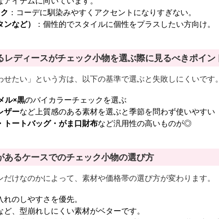
なアイテムに向いています。
ック
：コーデに馴染みやすくアクセントになりすぎない。
タンなど）
：個性的でスタイルに個性をプラスしたい方向け。
るレディースがチェック小物を選ぶ際に見るべきポイン
わせたい」という方は、以下の基準で選ぶと失敗しにくいです
メル×黒
のバイカラーチェックを選ぶ
レザー
など上質感のある素材を選ぶと季節を問わず使いやすい
・トートバッグ・がま口財布
など汎用性の高いものが◎
があるケースでのチェック小物の選び方
ンだけなのかによって、素材や価格帯の選び方が変わります。
入れのしやすさを優先。
など、型崩れしにくい素材がベターです。