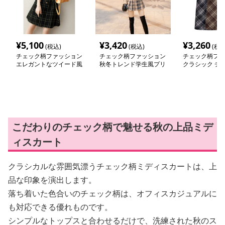
¥
5,100
¥
3,420
¥
3,260
(税込)
(税込)
(税込
チェック柄ファッション
チェック柄ファッション
チェック柄ファ
エレガントなツイード風
秋冬トレンド学生風プリ
クラシック チ
格子柄ワンピース
ーツスカート
ミディスカート
こだわりのチェック柄で魅せる秋の上品ミデ
ィスカート
クラシカルな雰囲気漂うチェック柄ミディスカートは、上
品な印象を演出します。
落ち着いた色合いのチェック柄は、オフィスカジュアルに
も対応できる優れものです。
シンプルなトップスと合わせるだけで、洗練された秋のス