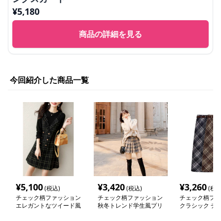
¥
5,180
商品の詳細を見る
今回紹介した商品一覧
¥
5,100
¥
3,420
¥
3,260
(税込)
(税込)
(税込
チェック柄ファッション
チェック柄ファッション
チェック柄ファ
エレガントなツイード風
秋冬トレンド学生風プリ
クラシック チ
格子柄ワンピース
ーツスカート
ミディスカート