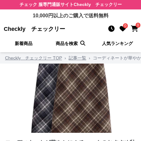
チェック 服
専門通販サイト
Checkly チェックリー
10,000
円以上のご購入で送料無料
0
0
Checkly チェックリー
新着商品
商品を検索
人気ランキング
Checkly チェックリー TOP
›
記事一覧
›
コーディネートが華やか