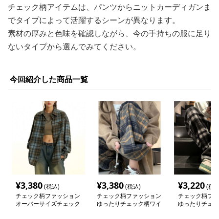
チェック柄アイテムは、パンツからニットカーディガンま
でタイプによって活躍するシーンが異なります。
素材の厚みと色味を確認しながら、今の手持ちの服に足り
ないタイプから選んでみてください。
今回紹介した商品一覧
¥
3,380
¥
3,380
¥
3,220
(税込)
(税込)
(税込
チェック柄ファッション
チェック柄ファッション
チェック柄ファ
オーバーサイズチェック
ゆったりチェック柄ワイ
ゆったりチェッ
シャツジャケット
ドパンツ
ドパンツ