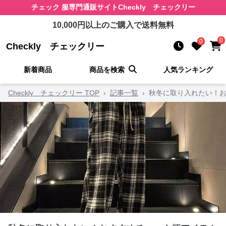
チェック 服
専門通販サイト
Checkly チェックリー
10,000
円以上のご購入で送料無料
0
0
Checkly チェックリー
新着商品
商品を検索
人気ランキング
Checkly チェックリー TOP
›
記事一覧
›
秋冬に取り入れたい！お